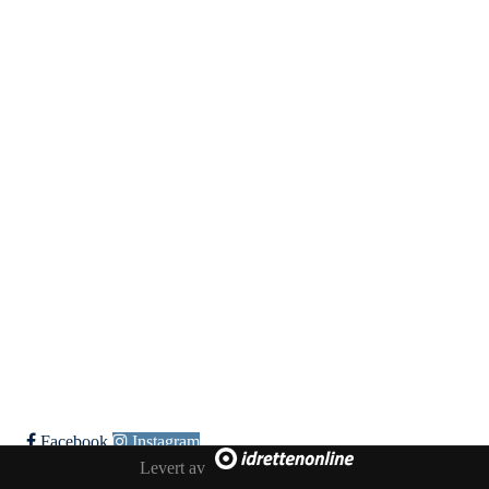
Reinen Idrettslag
Solstrandvegen 76, 9020 TROMSDALEN
Org. nr.: 994 271 326
+ 47 95 99 13 93
post@reinen.no
Bli medlem i klubben!
Trykk her for innmelding
Facebook
Instagram
Levert av