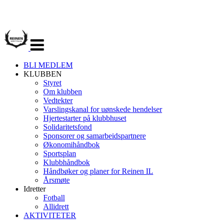
Veksle
navigasjon
BLI MEDLEM
KLUBBEN
Styret
Om klubben
Vedtekter
Varslingskanal for uønskede hendelser
Hjertestarter på klubbhuset
Solidaritetsfond
Sponsorer og samarbeidspartnere
Økonomihåndbok
Sportsplan
Klubbhåndbok
Håndbøker og planer for Reinen IL
Årsmøte
Idretter
Fotball
Allidrett
AKTIVITETER