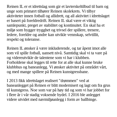
Reinen IL er et idrettslag som gir et lavterskeltilbud til barn og
unge som primært tilhører Reinen skolekrets. Vi tilbyr
aktiviteter innen fotball og allidrett, og all aktivitet i idrettslaget
er basert på foreldredrift. Reinen IL skal være et viktig
samlepunkt, preget av stabilitet og kontinuitet. En skal ha et
miljø som bygger trygghet og trivsel der spillere, trenere,
ledere, foreldre og andre kan utvikle vennskap, selvtillit,
respekt og toleranse.
Reinen IL ønsker å være inkluderende, og tar åpent imot alle
som vil spille fotball, uansett nivå. Samtidig skal vi ta vare på
og videreutvikle de talentene som vi har i klubben.
Forholdene skal legges til rette for at alle skal kunne bruke
klubbhus og baneanlegg. Vi ønsker aktivitet på området vårt,
og med mange spillere på Reinen kunstgressbane.
I 2013 fikk idrettslaget realisert "drømmen" ved at
baneanlegget på Reinen er blitt modernisert og lagt om fra grus
til kunstgress. Noe som var på høy tid og som vi har jobbet for
i flere år i vår stadig voksende bydel. I 2016 ble anlegget
videre utvidet med nærmiljøanlegg i form av ballbinge.