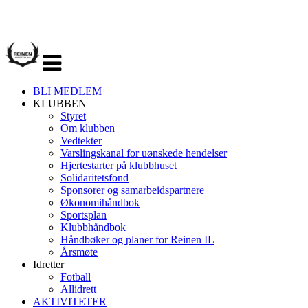
Veksle
navigasjon
BLI MEDLEM
KLUBBEN
Styret
Om klubben
Vedtekter
Varslingskanal for uønskede hendelser
Hjertestarter på klubbhuset
Solidaritetsfond
Sponsorer og samarbeidspartnere
Økonomihåndbok
Sportsplan
Klubbhåndbok
Håndbøker og planer for Reinen IL
Årsmøte
Idretter
Fotball
Allidrett
AKTIVITETER