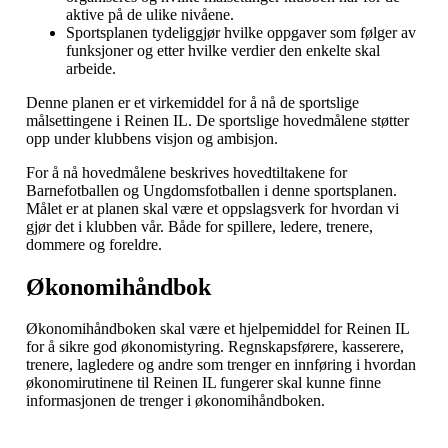
aktive på de ulike nivåene.
Sportsplanen tydeliggjør hvilke oppgaver som følger av
funksjoner og etter hvilke verdier den enkelte skal
arbeide.
Denne planen er et virkemiddel for å nå de sportslige
målsettingene i Reinen IL. De sportslige hovedmålene støtter
opp under klubbens visjon og ambisjon.
For å nå hovedmålene beskrives hovedtiltakene for
Barnefotballen og Ungdomsfotballen i denne sportsplanen.
Målet er at planen skal være et oppslagsverk for hvordan vi
gjør det i klubben vår. Både for spillere, ledere, trenere,
dommere og foreldre.
Økonomihåndbok
Økonomihåndboken skal være et hjelpemiddel for Reinen IL
for å sikre god økonomistyring. Regnskapsførere, kasserere,
trenere, lagledere og andre som trenger en innføring i hvordan
økonomirutinene til Reinen IL fungerer skal kunne finne
informasjonen de trenger i økonomihåndboken.