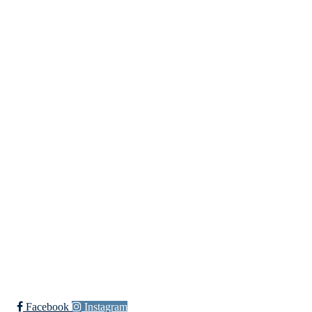
Reinen Idrettslag
Solstrandvegen 76, 9020 TROMSDALEN
Org. nr.: 994 271 326
+ 47 95 99 13 93
post@reinen.no
Bli medlem i klubben!
Trykk her for innmelding
Facebook
Instagram