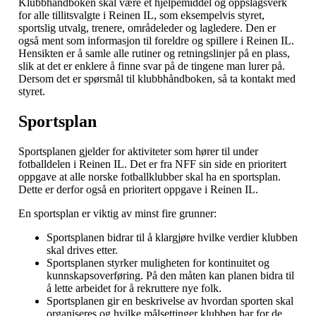
Klubbhåndboken skal være et hjelpemiddel og oppslagsverk
for alle tillitsvalgte i Reinen IL, som eksempelvis styret,
sportslig utvalg, trenere, områdeleder og lagledere. Den er
også ment som informasjon til foreldre og spillere i Reinen IL.
Hensikten er å samle alle rutiner og retningslinjer på en plass,
slik at det er enklere å finne svar på de tingene man lurer på.
Dersom det er spørsmål til klubbhåndboken, så ta kontakt med
styret.
Sportsplan
Sportsplanen gjelder for aktiviteter som hører til under
fotballdelen i Reinen IL. Det er fra NFF sin side en prioritert
oppgave at alle norske fotballklubber skal ha en sportsplan.
Dette er derfor også en prioritert oppgave i Reinen IL.
En sportsplan er viktig av minst fire grunner:
Sportsplanen bidrar til å klargjøre hvilke verdier klubben
skal drives etter.
Sportsplanen styrker muligheten for kontinuitet og
kunnskapsoverføring. På den måten kan planen bidra til
å lette arbeidet for å rekruttere nye folk.
Sportsplanen gir en beskrivelse av hvordan sporten skal
organiseres og hvilke målsettinger klubben har for de