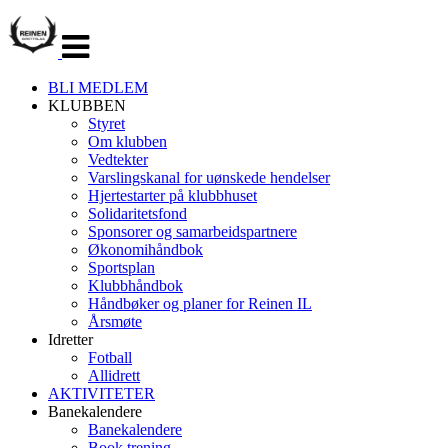
Veksle
navigasjon
BLI MEDLEM
KLUBBEN
Styret
Om klubben
Vedtekter
Varslingskanal for uønskede hendelser
Hjertestarter på klubbhuset
Solidaritetsfond
Sponsorer og samarbeidspartnere
Økonomihåndbok
Sportsplan
Klubbhåndbok
Håndbøker og planer for Reinen IL
Årsmøte
Idretter
Fotball
Allidrett
AKTIVITETER
Banekalendere
Banekalendere
Book trening