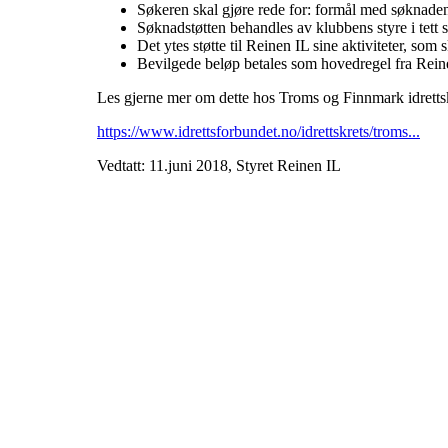
Søkeren skal gjøre rede for: formål med søknaden,
Søknadstøtten behandles av klubbens styre i tett
Det ytes støtte til Reinen IL sine aktiviteter, som 
Bevilgede beløp betales som hovedregel fra Reinen 
Les gjerne mer om dette hos Troms og Finnmark idrettsk
https://www.idrettsforbundet.no/idrettskrets/troms...
Vedtatt: 11.juni 2018, Styret Reinen IL
Reinen Idrettslag
Solstrandvegen 76, 9020 TROMSDALEN
Org. nr.: 994 271 326
+ 47 95 99 13 93