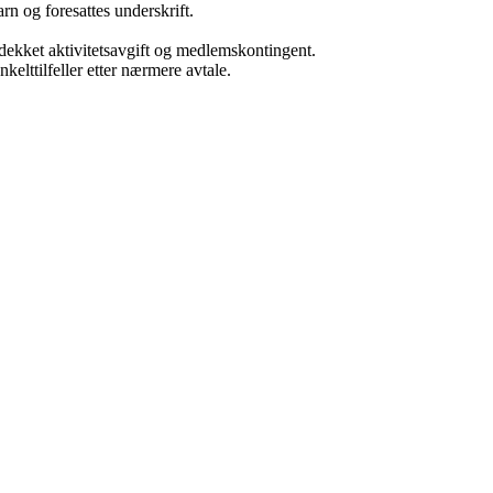
rn og foresattes underskrift.
 få dekket aktivitetsavgift og medlemskontingent.
kelttilfeller etter nærmere avtale.