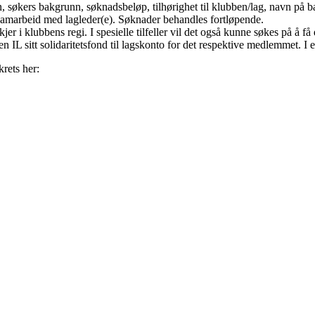
 søkers bakgrunn, søknadsbeløp, tilhørighet til klubben/lag, navn på ba
 samarbeid med lagleder(e). Søknader behandles fortløpende.
skjer i klubbens regi. I spesielle tilfeller vil det også kunne søkes på å
IL sitt solidaritetsfond til lagskonto for det respektive medlemmet. I en
rets her: