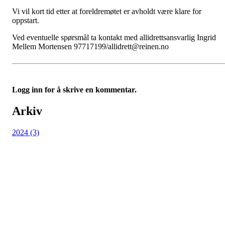
Vi vil kort tid etter at foreldremøtet er avholdt være klare for
oppstart.
Ved eventuelle spørsmål ta kontakt med allidrettsansvarlig Ingrid
Mellem Mortensen 97717199/allidrett@reinen.no
Logg inn for å skrive en kommentar.
Arkiv
2024 (3)
Reinen Idrettslag
Solstrandvegen 76, 9020 TROMSDALEN