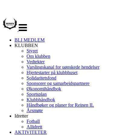
Veksle
navigasjon
BLI MEDLEM
KLUBBEN
Styret
Om klubben
Vedtekter
Varslingskanal for uønskede hendelser
Hjertestarter på klubbhuset
Solidaritetsfond
Sponsorer og samarbeidspartnere
Økonomihåndbok
Sportsplan
Klubbhåndbok
Håndbøker og planer for Reinen IL
Årsmøte
Idretter
Fotball
Allidrett
AKTIVITETER