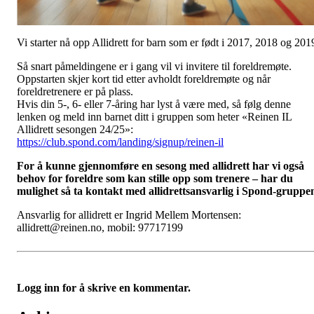
Vi starter nå opp Allidrett for barn som er født i 2017, 2018 og 201
Så snart påmeldingene er i gang vil vi invitere til foreldremøte.
Oppstarten skjer kort tid etter avholdt foreldremøte og når
foreldretrenere er på plass.
Hvis din 5-, 6- eller 7-åring har lyst å være med, så følg denne
lenken og meld inn barnet ditt i gruppen som heter «Reinen IL
Allidrett sesongen 24/25»:
https://club.spond.com/landing/signup/reinen-il
For å kunne gjennomføre en sesong med allidrett har vi også
behov for foreldre som kan stille opp som trenere – har du
mulighet så ta kontakt med allidrettsansvarlig i Spond-gruppe
Ansvarlig for allidrett er Ingrid Mellem Mortensen:
allidrett@reinen.no, mobil: 97717199
Logg inn for å skrive en kommentar.