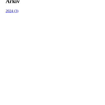
Arkiv
2024 (3)
Reinen Idrettslag
Solstrandvegen 76, 9020 TROMSDALEN
Org. nr.: 994 271 326
+ 47 95 99 13 93
post@reinen.no
Bli medlem i klubben!
Trykk her for innmelding