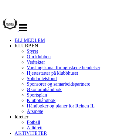
Veksle
navigasjon
BLI MEDLEM
KLUBBEN
Styret
Om klubben
Vedtekter
Varslingskanal for uønskede hendelser
Hjertestarter på klubbhuset
Solidaritetsfond
Sponsorer og samarbeidspartnere
Økonomihåndbok
Sportsplan
Klubbhåndbok
Håndbøker og planer for Reinen IL
Årsmøte
Idretter
Fotball
Allidrett
AKTIVITETER