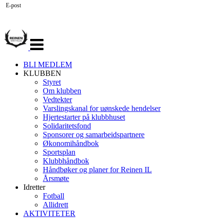
E-post
Veksle
navigasjon
BLI MEDLEM
KLUBBEN
Styret
Om klubben
Vedtekter
Varslingskanal for uønskede hendelser
Hjertestarter på klubbhuset
Solidaritetsfond
Sponsorer og samarbeidspartnere
Økonomihåndbok
Sportsplan
Klubbhåndbok
Håndbøker og planer for Reinen IL
Årsmøte
Idretter
Fotball
Allidrett
AKTIVITETER