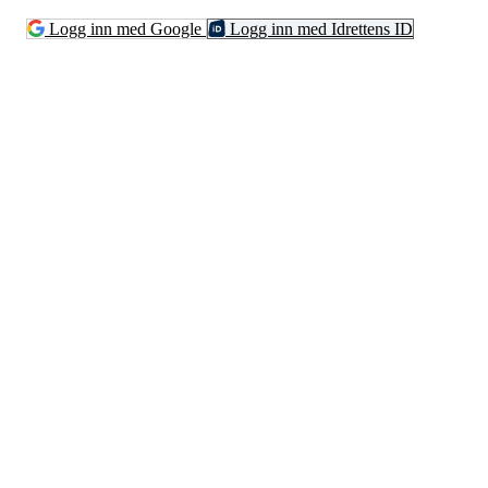
Logg inn med Google
Logg inn med Idrettens ID
Reinen Idrettslag
Solstrandvegen 76, 9020 TROMSDALEN
Org. nr.: 994 271 326
+ 47 95 99 13 93
post@reinen.no
Bli medlem i klubben!